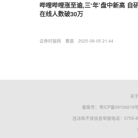
哔哩哔哩涨至逾,三‘年’盘中新高 
在线人数破30万
证券时报网
曹晨
2025-08-05 21:44
关
备案号：
粤ICP备09109218
违法和不良信息举报电话：0755-83