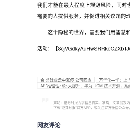
我们才能在最大程度上规避风险，同时
需要的人提供服务，并促进相关议题的
这个隐秘的世界，需要我们用智慧
活动：【
8cjVGdkyAuHwSRRkeCZXbTJ
合!盛硅业盘中涨停 公司回应
万华化—学：上!半
AI‘ ’推理性<能>大提升：华为 UCM 技术开源，系
声明：证券时报力求信息真实、准确，文章提及内
下载“证券时报”官方APP，或关注官方微信公众
网友评论