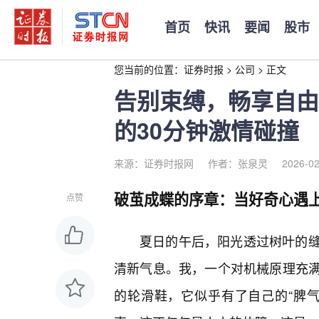
首页
快讯
要闻
股市
您当前的位置：
证券时报
>
公司
>
正文
告别束缚，畅享自由
的30分钟激情碰撞
来源：证券时报网
作者：张泉灵
2026-02
破茧成蝶的序章：当好奇心遇上
点赞
夏日的午后，阳光透过树叶的缝
清新气息。我，一个对机械原理充
的轮滑鞋，它似乎有了自己的“脾