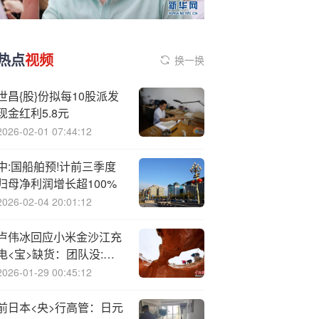
热点
视频
换一换
世昌{股}份拟每10股派发
现金红利5.8元
2026-02-01 07:44:12
中:国船舶预!计前三季度
归母净利润增长超100%
2026-02-04 20:01:12
卢伟冰回应小米金沙江充
电<宝>缺货：团队没:想
到能卖这么好
2026-01-29 00:45:12
前日本<央>行高管：日元