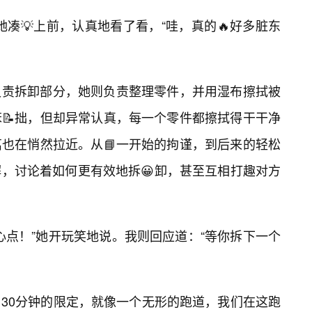
凑💡上前，认真地看了看，“哇，真的🔥好多脏东
负责拆卸部分，她则负责整理零件，并用湿布擦拭被
📝拙，但却异常认真，每一个零件都擦拭得干干净
也在悄然拉近。从📘一开始的拘谨，到后来的轻松
，讨论着如何更有效地拆😀卸，甚至互相打趣对方
心点！”她开玩笑地说。我则回应道：“等你拆下一个
30分钟的限定，就像一个无形的跑道，我们在这跑