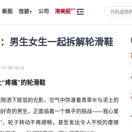
新股
信披+
公司
港美股
：男生女生一起拆解轮滑鞋
-07 08:19:12
“疼痛”的轮滑鞋
隙洒下斑驳的光影，空气中弥漫着青草🌸与泥土的
满好奇的男生，正面临着一个棘手的挑战——我心爱
气”，轮子转动不再顺畅，甚至发出令人不悦的摩擦