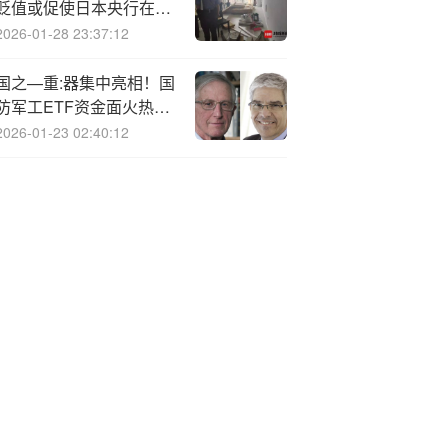
贬值或促使日本央行在10
月加息
2026-01-28 23:37:12
国之—重:器集中亮相！国
防军工ETF资金面火热，
连续7日吸金合计超3．4
2026-01-23 02:40:12
亿元！机构：短期波动不
扰长期逻辑