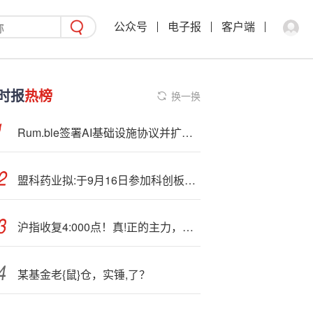
公众号
电子报
客户端
时报
热榜
换一换
Rum.ble签署AI基础设施协议并扩大与Tether合作
盟科药业拟:于9月16日参加科创板创新药行业集体业绩说明会
沪指收复4:000点！真!正的主力，正在“自己画K线”
某基金老{鼠}仓，实锤,了？