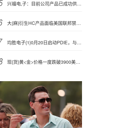
兴福电,子：目前公司产品已成功供应SK海力士在内的集成电路头部企业
大{麻}衍生
HC产品面临美国联邦禁令，行业奋起反击
均胜电子{1}0月20日启动PDIE，与智元机器人合作开拓第二增长曲线，定位“汽车+机器人双Tier1”
现{货}黄<金>价格一度跌破3900美元，菲律宾央行官员“抛售论”掀起波澜，分析师认为12月或稳回升关键节点