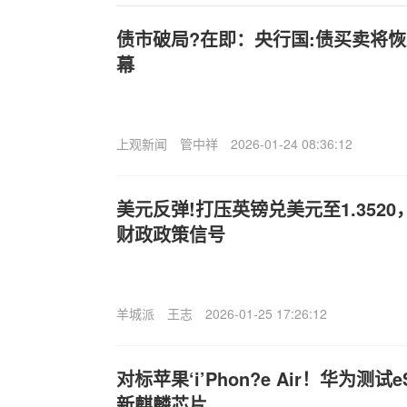
债市破局?在即：央行国:债买卖将恢
幕
上观新闻
管中祥
2026-01-24 08:36:12
美元反弹!打压英镑兑美元至1.352
财政政策信号
羊城派
王志
2026-01-25 17:26:12
对标苹果‘i’Phon?e Air！华为测
新麒麟芯片