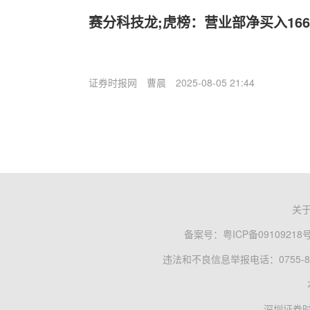
赛分科技龙;虎榜：营业部净买入1664
证券时报网
曹晨
2025-08-05 21:44
关
备案号：
粤ICP备09109218
违法和不良信息举报电话：0755-83
深圳证券