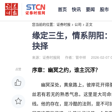
首页
快讯
要闻
股市
您当前的位置：
证券时报
>
公司
>
正文
缘定三生，情系阴阳：
抉择
来源：证券时报网
作者：管中祥
2026-02-07 
序章：幽冥之约，谁主沉浮？
点赞
幽冥深处，黄泉路上，彼岸花开得
丝若有若无的熟悉气息。这里是大司命
线。他的存在，是冷酷的法则，是不可