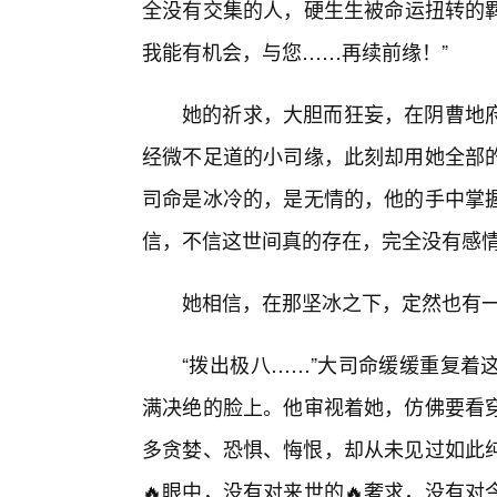
全没有交集的人，硬生生被命运扭转的
我能有机会，与您……再续前缘！”
她的祈求，大胆而狂妄，在阴曹地
经微不足道的小司缘，此刻却用她全部的
司命是冰冷的，是无情的，他的手中掌
信，不信这世间真的存在，完全没有感
她相信，在那坚冰之下，定然也有
“拨出极八……”大司命缓缓重复着
满决绝的脸上。他审视着她，仿佛要看
多贪婪、恐惧、悔恨，却从未见过如此纯
🔥眼中，没有对来世的🔥奢求，没有