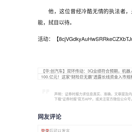
他，这位曾经冷酷无情的执法者，
能，拭目以待。
活动：【
8cjVGdkyAuHwSRRkeCZXbTJ
【华:创汽车】双环传动：3Q业绩符合预期，机
100.亿元！这家“财险巨无霸”透露长线资金入市规
声明：证券时报力求信息真实、准确，文章提及内
下载“证券时报”官方APP，或关注官方微信公众
网友评论
登录
后可以发言