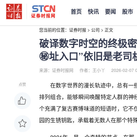
首页
快讯
要闻
股市
您当前的位置：
证券时报
>
公司
>
正文
破译数字时空的终极密码
㊙️址入口”依旧是老司
来源：证券时报网
作者：王小丫
2026-02-07 
在数字世界的漫长轨迹中，总有一
点赞
排列组合，能够瞬间唤醒特定人群的神经反
个充满了复古赛博味道的短语时，它不
园的生锈钥匙，承载着无数人在那个特