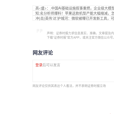
高<盛>：.中国AI基础设施叙事重燃，企业级大模
知;名分析师爆料！苹果这款机型产能大幅缩减，
冲{击}英伟‘达’护城河：微软被曝已开发新工具，可将
声明：证券时报力求信息真实、准确，文章提及内
下载“证券时报”官方APP，或关注官方微信公众
网友评论
登录
后可以发言
网友评论仅供其表达个人看法，并不表明证券时报立场