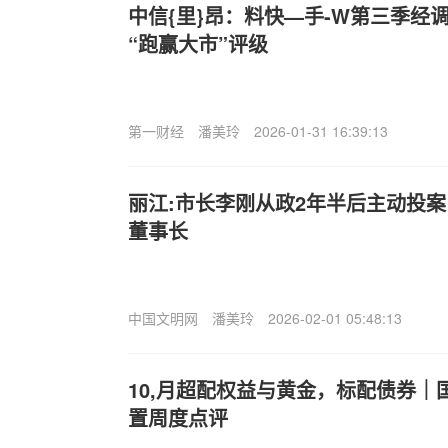
中信{里}昂：料快—手-W第三季经调
“跑赢大市”评级
第一财经
潘美玲
2026-01-31 16:39:13
丽江:市长李刚从政2年半后主动投
董事长
中国文明网
潘美玲
2026-02-01 05:48:13
10,月超配权益与黄金，标配债券｜
置周度点评